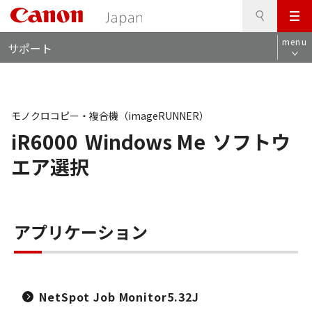
検
このページの本文へ
メ
索
ロ
ニ
menu
サポート
ー
ュ
カ
ー
ル
ナ
ビ
モノクロコピー・複合機（imageRUNNER）
iR6000
Windows Me
ソフトウ
エア選択
アプリケーション
NetSpot Job Monitor5.32J