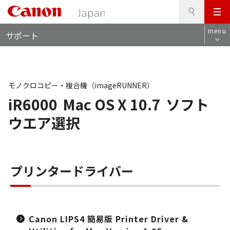
検
このページの本文へ
メ
索
ロ
ニ
menu
サポート
ー
ュ
カ
ー
ル
ナ
ビ
モノクロコピー・複合機（imageRUNNER）
iR6000
Mac OS X 10.7
ソフト
ウエア選択
プリンタードライバー
Canon LIPS4 簡易版 Printer Driver &