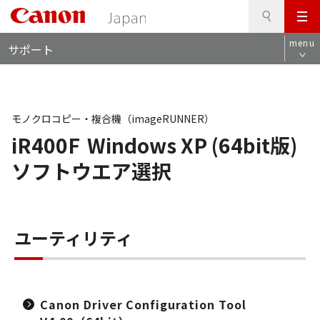
検
このページの本文へ
メ
索
ロ
ニ
menu
サポート
ー
ュ
カ
ー
ル
ナ
ビ
モノクロコピー・複合機（imageRUNNER）
iR400F
Windows XP (64bit版)
ソフトウエア選択
ユーティリティ
Canon Driver Configuration Tool