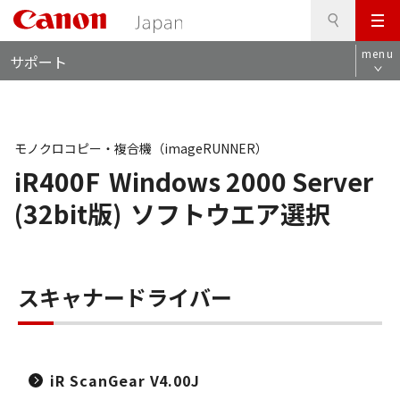
検
このページの本文へ
メ
索
ロ
ニ
menu
サポート
ー
ュ
カ
ー
ル
ナ
ビ
モノクロコピー・複合機（imageRUNNER）
iR400F
Windows 2000 Server
(32bit版)
ソフトウエア選択
スキャナードライバー
iR ScanGear V4.00J