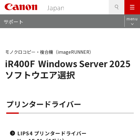
検
このページの本文へ
メ
索
ロ
ニ
menu
サポート
ー
ュ
カ
ー
ル
ナ
ビ
モノクロコピー・複合機（imageRUNNER）
iR400F
Windows Server 2025
ソフトウエア選択
プリンタードライバー
LIPS4 プリンタードライバー