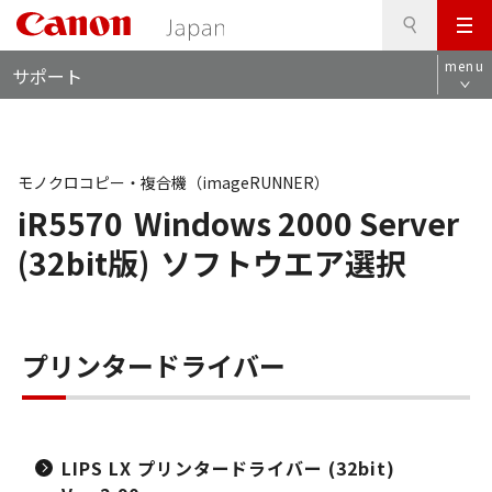
検
このページの本文へ
メ
索
ロ
ニ
menu
サポート
ー
ュ
カ
ー
ル
ナ
ビ
モノクロコピー・複合機（imageRUNNER）
iR5570
Windows 2000 Server
(32bit版)
ソフトウエア選択
プリンタードライバー
LIPS LX プリンタードライバー (32bit)