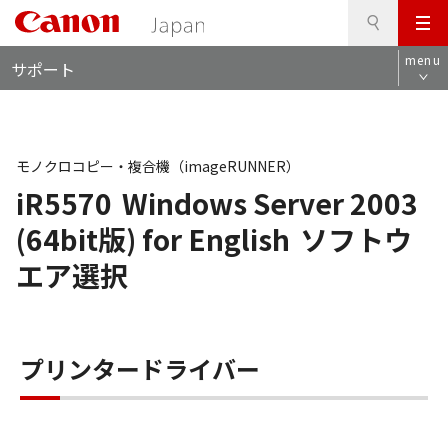
検
このページの本文へ
メ
索
ロ
ニ
menu
サポート
ー
ュ
カ
ー
ル
ナ
ビ
モノクロコピー・複合機（imageRUNNER）
iR5570
Windows Server 2003
(64bit版) for English
ソフトウ
エア選択
プリンタードライバー