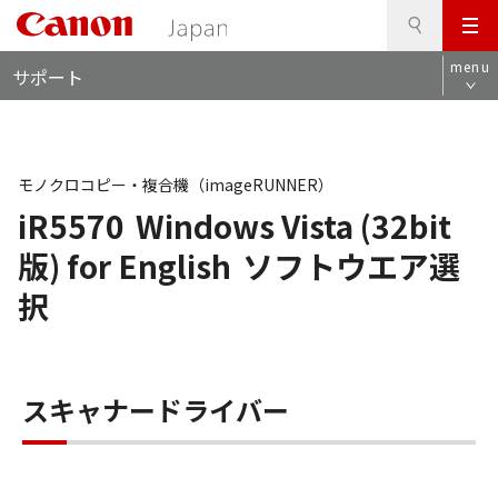
検
このページの本文へ
メ
索
ロ
ニ
menu
サポート
ー
ュ
カ
ー
ル
ナ
ビ
モノクロコピー・複合機（imageRUNNER）
iR5570
Windows Vista (32bit
版) for English
ソフトウエア選
択
スキャナードライバー