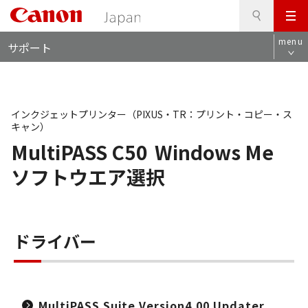
検
このページの本文へ
メ
索
ロ
ニ
menu
サポート
ー
ュ
カ
ー
ル
ナ
ビ
インクジェットプリンター（PIXUS・TR：プリント・コピー・ス
キャン）
MultiPASS C50
Windows Me
ソフトウエア選択
ドライバー
MultiPASS Suite Version4.00 Updater