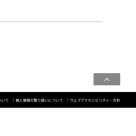
ペ
ー
ジ
ト
ついて
個人情報の取り扱いについて
ウェブアクセシビリティ―方針
ッ
プ
へ