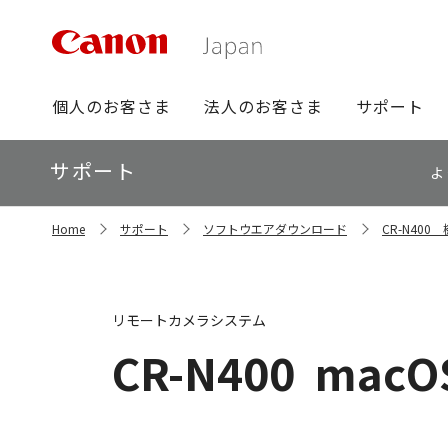
グ
個人のお客さま
法人のお客さま
サポート
ロ
ー
ロ
サポート
バ
よ
ー
ル
カ
ナ
サ
ル
Home
サポート
ソフトウエアダウンロード
CR-N40
イ
ビ
ナ
ト
ビ
内
の
現
リモートカメラシステム
在
位
CR-N400
macOS
置