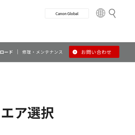
検
Canon Global
索
C
o
u
n
t
r
お問い合わせ
ロード
修理・メンテナンス
y
&
R
e
g
i
o
ウエア選択
n