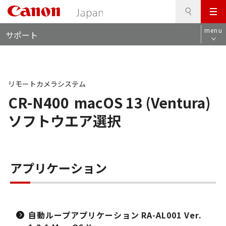
検
このページの本文へ
メ
索
ロ
ニ
menu
サポート
ー
ュ
カ
ー
ル
ナ
ビ
リモートカメラシステム
CR-N400
macOS 13 (Ventura)
ソフトウエア選択
アプリケーション
自動ループアプリケーション RA-AL001 Ver.