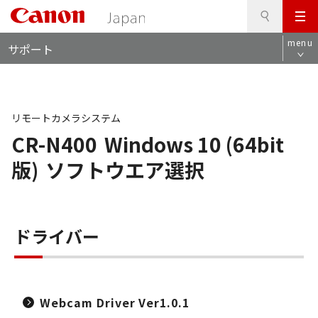
検
このページの本文へ
メ
索
ロ
ニ
menu
サポート
ー
ュ
カ
ー
ル
ナ
ビ
リモートカメラシステム
CR-N400
Windows 10 (64bit
版)
ソフトウエア選択
ドライバー
Webcam Driver Ver1.0.1