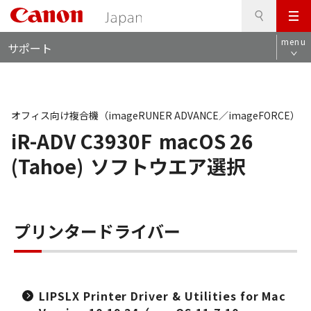
検
このページの本文へ
メ
索
ロ
ニ
menu
サポート
ー
ュ
カ
ー
ル
ナ
ビ
オフィス向け複合機（imageRUNER ADVANCE／imageFORCE）
iR-ADV C3930F
macOS 26
(Tahoe)
ソフトウエア選択
プリンタードライバー
LIPSLX Printer Driver & Utilities for Mac