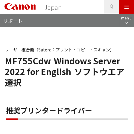
検
このページの本文へ
メ
索
ロ
ニ
menu
サポート
ー
ュ
カ
ー
ル
ナ
ビ
レーザー複合機（Satera：プリント・コピー・スキャン）
MF755Cdw
Windows Server
2022 for English
ソフトウエア
選択
推奨プリンタードライバー