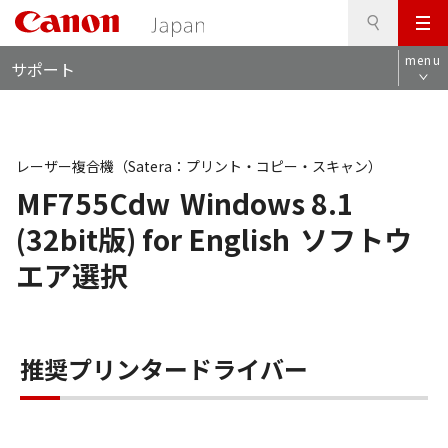
検
このページの本文へ
メ
索
ロ
ニ
menu
サポート
ー
ュ
カ
ー
ル
ナ
ビ
レーザー複合機（Satera：プリント・コピー・スキャン）
MF755Cdw
Windows 8.1
(32bit版) for English
ソフトウ
エア選択
推奨プリンタードライバー