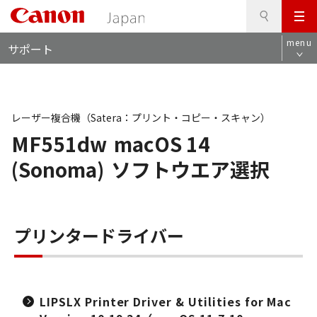
検
このページの本文へ
メ
索
ロ
ニ
menu
サポート
ー
ュ
カ
ー
ル
ナ
ビ
レーザー複合機（Satera：プリント・コピー・スキャン）
MF551dw
macOS 14
(Sonoma)
ソフトウエア選択
プリンタードライバー
LIPSLX Printer Driver & Utilities for Mac