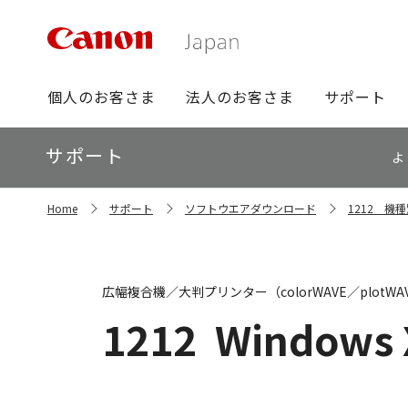
グ
個人のお客さま
法人のお客さま
サポート
ロ
ー
ロ
サポート
バ
よ
ー
ル
カ
ナ
サ
ル
Home
サポート
ソフトウエアダウンロード
1212 機
イ
ビ
ナ
ト
ビ
内
の
現
広幅複合機／大判プリンター（colorWAVE／plotW
在
位
1212
Windows 
置