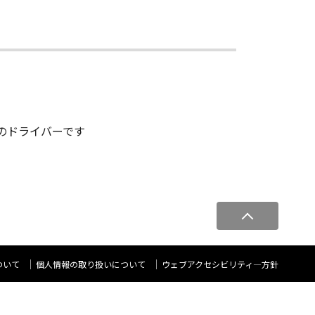
る為のドライバーです
ペ
ー
ジ
ト
ついて
個人情報の取り扱いについて
ウェブアクセシビリティ―方針
ッ
プ
へ