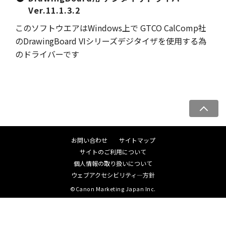
Ver.11.1.3.2
このソフトウエアはWindows上で GTCO CalComp社
のDrawingBoard VIシリーズデジタイザを使用する為
のドライバーです
ペ
ー
ジ
お問い合わせ
サイトマップ
ト
サイトのご利用について
ッ
個人情報の取り扱いについて
プ
ウェブアクセシビリティ―方針
へ
©Canon Marketing Japan Inc.