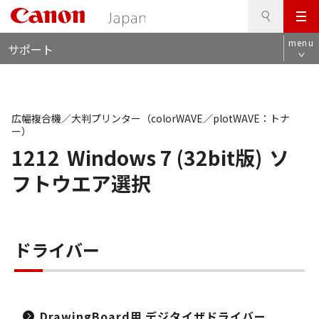
検
このページの本文へ
メ
索
ロ
ニ
menu
サポート
ー
ュ
カ
ー
ル
ナ
ビ
広幅複合機／大判プリンター（colorWAVE／plotWAVE：トナ
ー）
1212
Windows 7 (32bit版)
ソ
フトウエア選択
ドライバー
DrawingBoard用 デジタイザドライバー