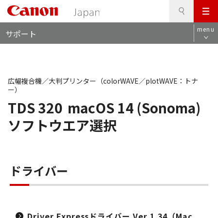
検
このページの本文へ
メ
索
ロ
ニ
menu
サポート
ー
ュ
カ
ー
ル
ナ
ビ
広幅複合機／大判プリンター（colorWAVE／plotWAVE：トナ
ー）
TDS 320
macOS 14 (Sonoma)
ソフトウエア選択
ドライバー
Driver Expressドライバー Ver.1.34（Mac