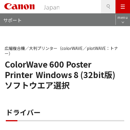
検
このページの本文へ
メ
索
ロ
ニ
menu
サポート
ー
ュ
カ
ー
ル
ナ
ビ
広幅複合機／大判プリンター（colorWAVE／plotWAVE：トナ
ー）
ColorWave 600 Poster
Printer
Windows 8 (32bit版)
ソフトウエア選択
ドライバー