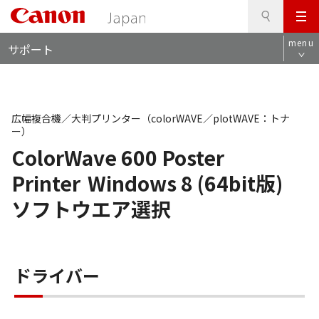
検
このページの本文へ
メ
索
ロ
ニ
menu
サポート
ー
ュ
カ
ー
ル
ナ
ビ
広幅複合機／大判プリンター（colorWAVE／plotWAVE：トナ
ー）
ColorWave 600 Poster
Printer
Windows 8 (64bit版)
ソフトウエア選択
ドライバー