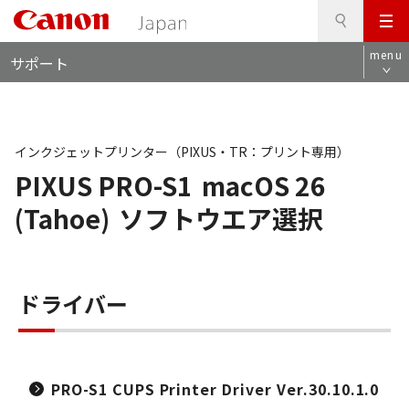
検
このページの本文へ
メ
索
ロ
ニ
menu
サポート
ー
ュ
カ
ー
ル
ナ
ビ
インクジェットプリンター（PIXUS・TR：プリント専用）
PIXUS PRO-S1
macOS 26
(Tahoe)
ソフトウエア選択
ドライバー
PRO-S1 CUPS Printer Driver Ver.30.10.1.0