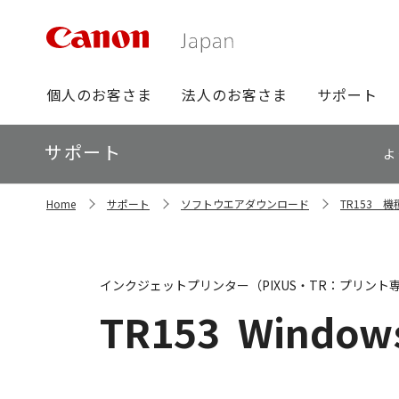
グ
個人のお客さま
法人のお客さま
サポート
ロ
ー
ロ
サポート
バ
よ
ー
ル
カ
ナ
サ
ル
Home
サポート
ソフトウエアダウンロード
TR153 
イ
ビ
ナ
ト
ビ
内
の
現
インクジェットプリンター（PIXUS・TR：プリント
在
位
TR153
Windows
置