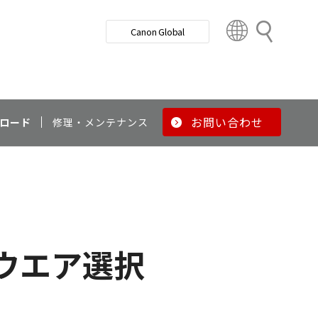
検
Canon Global
索
C
o
u
n
t
r
お問い合わせ
ロード
修理・メンテナンス
y
&
R
e
g
i
o
ウエア選択
n