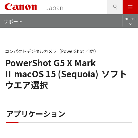
検
このページの本文へ
メ
索
ロ
ニ
menu
サポート
ー
ュ
カ
ー
ル
ナ
ビ
コンパクトデジタルカメラ（PowerShot／IXY）
PowerShot G5 X Mark
II
macOS 15 (Sequoia)
ソフト
ウエア選択
アプリケーション