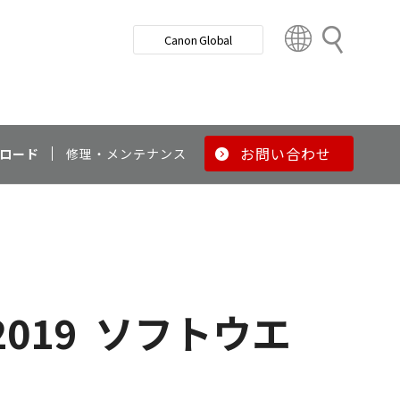
検
Canon Global
索
C
o
u
n
t
r
お問い合わせ
ロード
修理・メンテナンス
y
&
R
e
g
i
o
2019
ソフトウエ
n