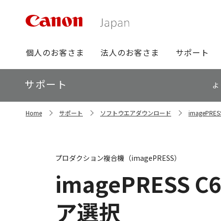
グ
個人のお客さま
法人のお客さま
サポート
ロ
ー
ロ
サポート
バ
よ
ー
ル
カ
ナ
サ
ル
Home
サポート
ソフトウエアダウンロード
imagePR
イ
ビ
ナ
ト
ビ
内
の
現
プロダクション複合機（imagePRESS）
在
位
imagePRESS C
置
ア選択