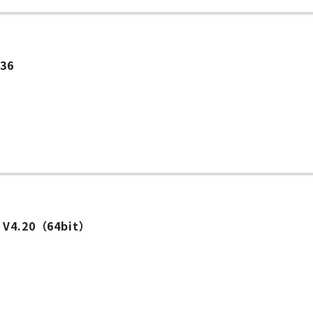
.36
l V4.20（64bit）