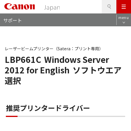
検
このページの本文へ
メ
索
ロ
ニ
menu
サポート
ー
ュ
カ
ー
ル
ナ
ビ
レーザービームプリンター（Satera：プリント専用）
LBP661C
Windows Server
2012 for English
ソフトウエア
選択
推奨プリンタードライバー