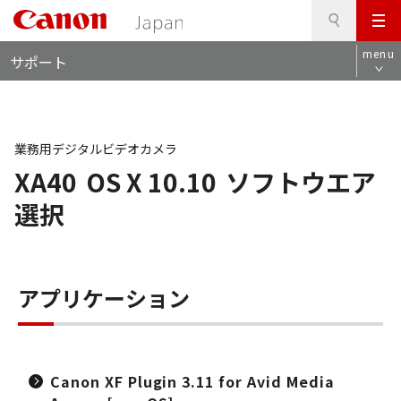
検
このページの本文へ
メ
索
ロ
ニ
menu
サポート
ー
ュ
カ
ー
ル
ナ
ビ
業務用デジタルビデオカメラ
XA40
OS X 10.10
ソフトウエア
選択
アプリケーション
Canon XF Plugin 3.11 for Avid Media