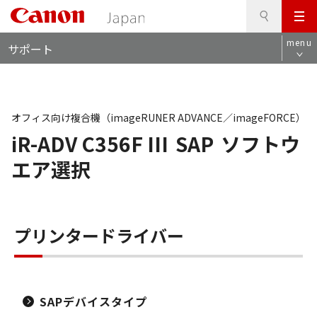
検
このページの本文へ
メ
索
ロ
ニ
menu
サポート
ー
ュ
カ
ー
ル
ナ
ビ
オフィス向け複合機（imageRUNER ADVANCE／imageFORCE）
iR-ADV C356F III
SAP
ソフトウ
エア選択
プリンタードライバー
SAPデバイスタイプ