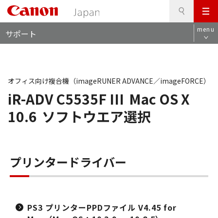
検
このページの本文へ
メ
索
ロ
ニ
menu
サポート
ー
ュ
カ
ー
ル
ナ
ビ
オフィス向け複合機（imageRUNER ADVANCE／imageFORCE）
iR-ADV C5535F III
Mac OS X
10.6
ソフトウエア選択
プリンタードライバー
PS3 プリンターPPDファイル V4.45 for