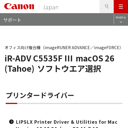
検
このページの本文へ
メ
索
ロ
ニ
menu
サポート
ー
ュ
カ
ー
ル
ナ
ビ
オフィス向け複合機（imageRUNER ADVANCE／imageFORCE）
iR-ADV C5535F III
macOS 26
(Tahoe)
ソフトウエア選択
プリンタードライバー
LIPSLX Printer Driver & Utilities for Mac