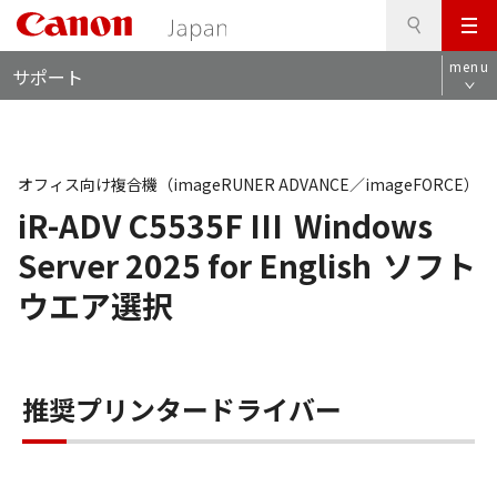
検
このページの本文へ
メ
索
ロ
ニ
menu
サポート
ー
ュ
カ
ー
ル
ナ
ビ
オフィス向け複合機（imageRUNER ADVANCE／imageFORCE）
iR-ADV C5535F III
Windows
Server 2025 for English
ソフト
ウエア選択
推奨プリンタードライバー