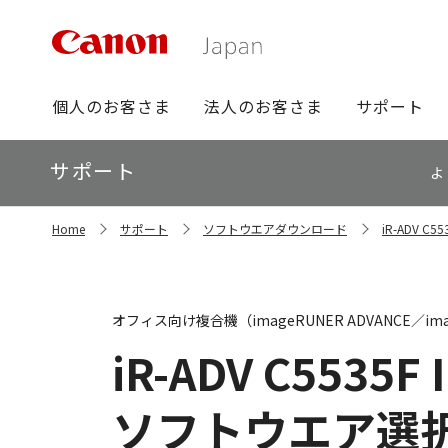
グ
個人のお客さま
法人のお客さま
サポート
ロ
ー
ロ
サポート
バ
よ
ー
ル
カ
ナ
サ
ル
Home
サポート
ソフトウエアダウンロード
iR-ADV C
イ
ビ
ナ
ト
ビ
内
の
現
オフィス向け複合機（imageRUNER ADVANCE／ima
在
位
iR-ADV C5535F I
置
ソフトウエア選