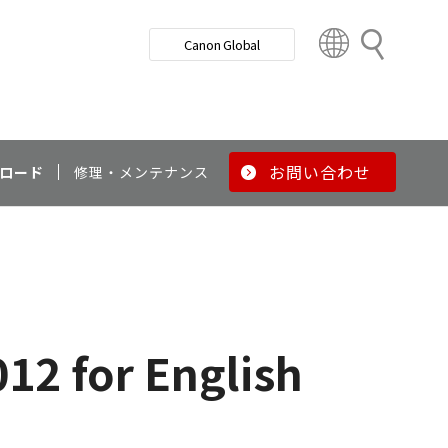
検
Canon Global
索
C
o
u
n
t
r
お問い合わせ
ロード
修理・メンテナンス
y
&
R
e
g
i
o
12 for English
n