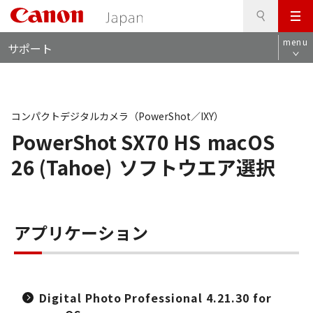
検
このページの本文へ
メ
索
ロ
ニ
menu
サポート
ー
ュ
カ
ー
ル
ナ
ビ
コンパクトデジタルカメラ（PowerShot／IXY）
PowerShot SX70 HS
macOS
26 (Tahoe)
ソフトウエア選択
アプリケーション
Digital Photo Professional 4.21.30 for