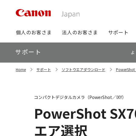
グ
個人のお客さま
法人のお客さま
サポート
ロ
ー
ロ
サポート
バ
よ
ー
ル
カ
ナ
サ
ル
Home
サポート
ソフトウエアダウンロード
PowerSh
イ
ビ
ナ
ト
ビ
内
の
現
コンパクトデジタルカメラ（PowerShot／IXY）
在
位
PowerShot SX7
置
エア選択