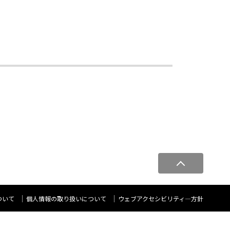
ペ
ー
ジ
ト
ついて
個人情報の取り扱いについて
ウェブアクセシビリティ―方針
ッ
プ