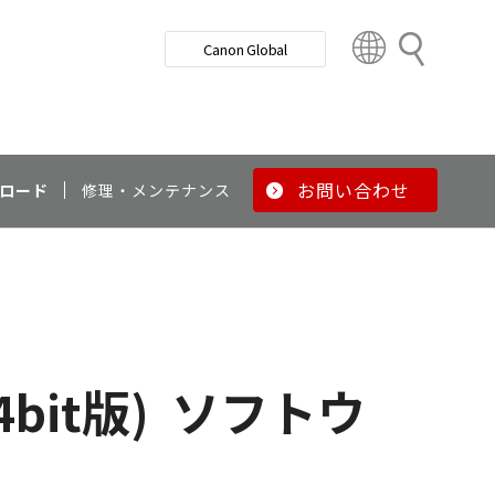
検
Canon Global
索
C
o
u
n
t
r
お問い合わせ
ロード
修理・メンテナンス
y
&
R
e
g
i
o
4bit版)
ソフトウ
n