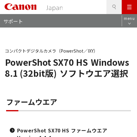
検
このページの本文へ
メ
索
ロ
ニ
menu
サポート
ー
ュ
カ
ー
ル
ナ
ビ
コンパクトデジタルカメラ（PowerShot／IXY）
PowerShot SX70 HS
Windows
8.1 (32bit版)
ソフトウエア選択
ファームウエア
PowerShot SX70 HS ファームウエア