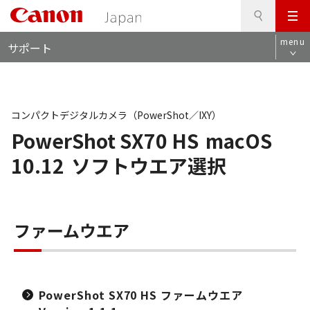
検
このページの本文へ
メ
索
ロ
ニ
menu
サポート
ー
ュ
カ
ー
ル
ナ
ビ
コンパクトデジタルカメラ（PowerShot／IXY）
PowerShot SX70 HS
macOS
10.12
ソフトウエア選択
ファームウエア
PowerShot SX70 HS ファームウエア