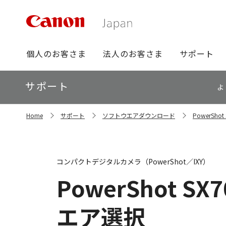
グ
個人のお客さま
法人のお客さま
サポート
ロ
ー
ロ
サポート
バ
よ
ー
ル
カ
ナ
サ
ル
Home
サポート
ソフトウエアダウンロード
PowerSh
イ
ビ
ナ
ト
ビ
内
の
現
コンパクトデジタルカメラ（PowerShot／IXY）
在
位
PowerShot SX7
置
エア選択