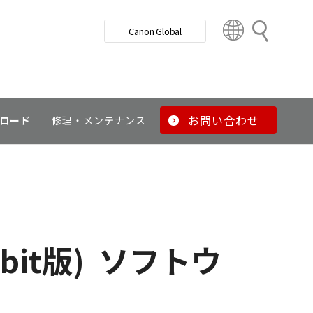
検
Canon Global
索
C
o
u
n
t
r
お問い合わせ
ロード
修理・メンテナンス
y
&
R
e
g
i
o
2bit版)
ソフトウ
n