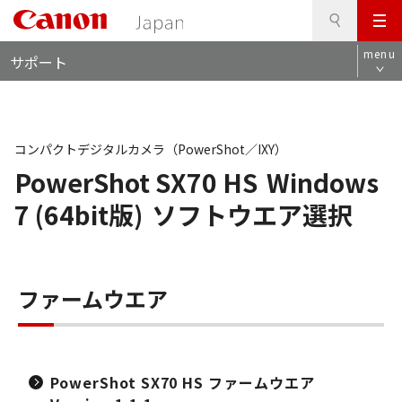
検
このページの本文へ
メ
索
ロ
ニ
menu
サポート
ー
ュ
カ
ー
ル
ナ
ビ
コンパクトデジタルカメラ（PowerShot／IXY）
PowerShot SX70 HS
Windows
7 (64bit版)
ソフトウエア選択
ファームウエア
PowerShot SX70 HS ファームウエア