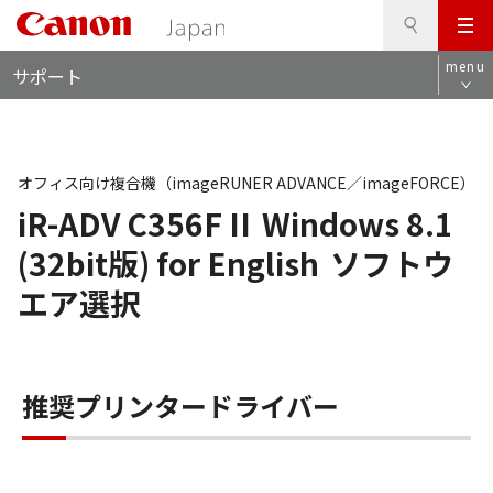
検
このページの本文へ
メ
索
ロ
ニ
menu
サポート
ー
ュ
カ
ー
ル
ナ
ビ
オフィス向け複合機（imageRUNER ADVANCE／imageFORCE）
iR-ADV C356F II
Windows 8.1
(32bit版) for English
ソフトウ
エア選択
推奨プリンタードライバー