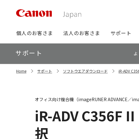
グ
個人のお客さま
法人のお客さま
サポート
ロ
ー
ロ
サポート
バ
よ
ー
ル
カ
ナ
サ
ル
Home
サポート
ソフトウエアダウンロード
iR-ADV C
イ
ビ
ナ
ト
ビ
内
の
現
オフィス向け複合機（imageRUNER ADVANCE／ima
在
位
iR-ADV C356F II
置
択