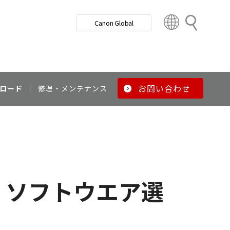
検
Canon Global
索
C
o
u
n
t
r
お問い合わせ
ロード
修理・メンテナンス
y
&
R
e
g
i
o
ソフトウエア選
n