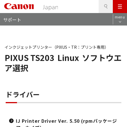
検
このページの本文へ
メ
索
ロ
ニ
menu
サポート
ー
ュ
カ
ー
ル
ナ
ビ
インクジェットプリンター（PIXUS・TR：プリント専用）
PIXUS TS203
Linux
ソフトウエ
ア選択
ドライバー
IJ Printer Driver Ver. 5.50 (rpmパッケージ