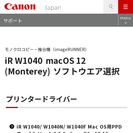
検
このページの本文へ
メ
索
ロ
ニ
menu
サポート
ー
ュ
カ
ー
ル
ナ
ビ
モノクロコピー・複合機（imageRUNNER）
iR W1040
macOS 12
(Monterey)
ソフトウエア選択
プリンタードライバー
iR W1040/ W1040N/ W1040F Mac OS用PPD