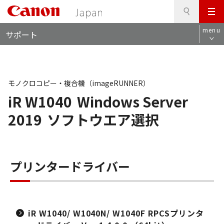
検
このページの本文へ
メ
索
ロ
ニ
menu
サポート
ー
ュ
カ
ー
ル
ナ
ビ
モノクロコピー・複合機（imageRUNNER）
iR W1040
Windows Server
2019
ソフトウエア選択
プリンタードライバー
iR W1040/ W1040N/ W1040F RPCSプリンタ