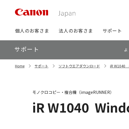
グ
個人のお客さま
法人のお客さま
サポート
ロ
ー
ロ
サポート
バ
よ
ー
ル
カ
ナ
サ
ル
Home
サポート
ソフトウエアダウンロード
iR W10
イ
ビ
ナ
ト
ビ
内
の
現
モノクロコピー・複合機（imageRUNNER）
在
位
iR W1040
Wind
置