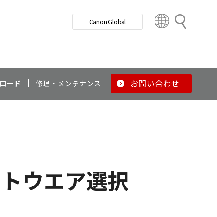
検
Canon Global
索
C
o
u
n
t
r
お問い合わせ
ロード
修理・メンテナンス
y
&
R
e
g
i
o
フトウエア選択
n