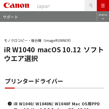
検
このページの本文へ
メ
索
ロ
ニ
menu
サポート
ー
ュ
カ
ー
ル
ナ
ビ
モノクロコピー・複合機（imageRUNNER）
iR W1040
macOS 10.12
ソフト
ウエア選択
プリンタードライバー
iR W1040/ W1040N/ W1040F Mac OS用PPD