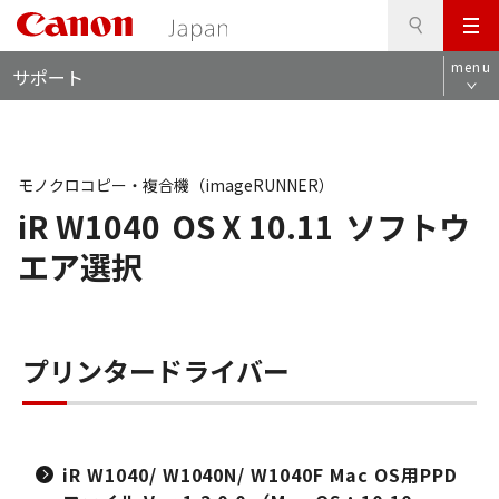
検
このページの本文へ
メ
索
ロ
ニ
menu
サポート
ー
ュ
カ
ー
ル
ナ
ビ
モノクロコピー・複合機（imageRUNNER）
iR W1040
OS X 10.11
ソフトウ
エア選択
プリンタードライバー
iR W1040/ W1040N/ W1040F Mac OS用PPD