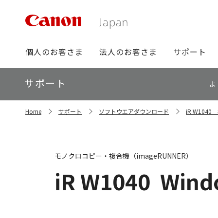
グ
個人のお客さま
法人のお客さま
サポート
ロ
ー
ロ
サポート
バ
よ
ー
ル
カ
ナ
サ
ル
Home
サポート
ソフトウエアダウンロード
iR W10
イ
ビ
ナ
ト
ビ
内
の
現
モノクロコピー・複合機（imageRUNNER）
在
位
iR W1040
Wind
置