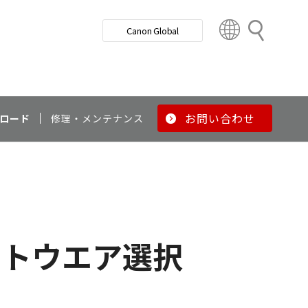
検
Canon Global
索
C
o
u
n
t
r
お問い合わせ
ロード
修理・メンテナンス
y
&
R
e
g
i
o
フトウエア選択
n