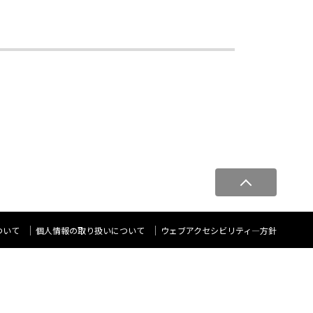
ペ
ー
ジ
ト
ついて
個人情報の取り扱いについて
ウェブアクセシビリティ―方針
ッ
プ
へ