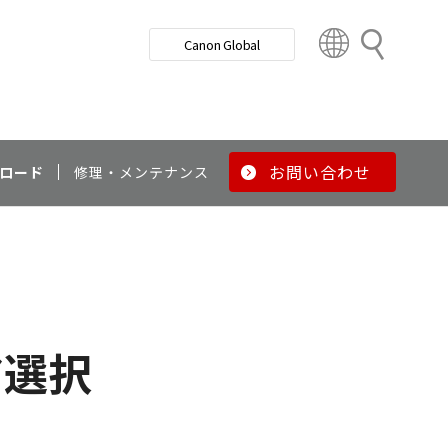
検
Canon Global
索
C
o
u
n
t
r
お問い合わせ
ロード
修理・メンテナンス
y
&
R
e
g
i
o
ア選択
n