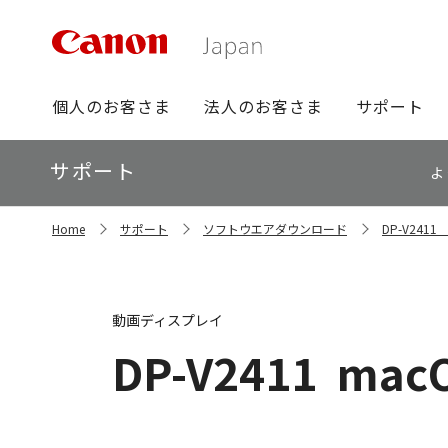
グ
個人のお客さま
法人のお客さま
サポート
ロ
ー
ロ
サポート
バ
よ
ー
ル
カ
ナ
サ
ル
Home
サポート
ソフトウエアダウンロード
DP-V24
イ
ビ
ナ
ト
ビ
内
の
現
動画ディスプレイ
在
位
DP-V2411
macO
置