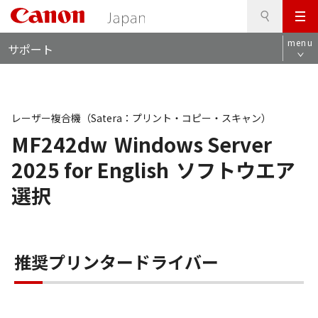
検
このページの本文へ
メ
索
ロ
ニ
menu
サポート
ー
ュ
カ
ー
ル
ナ
ビ
レーザー複合機（Satera：プリント・コピー・スキャン）
MF242dw
Windows Server
2025 for English
ソフトウエア
選択
推奨プリンタードライバー