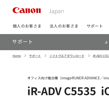
グ
個人のお客さま
法人のお客さま
サポート
ロ
ー
ロ
サポート
バ
よ
ー
ル
カ
ナ
サ
ル
Home
サポート
ソフトウエアダウンロード
iR-ADV 
イ
ビ
ナ
ト
ビ
内
の
現
オフィス向け複合機（imageRUNER ADVANCE／ima
在
位
iR-ADV C5535
i
置