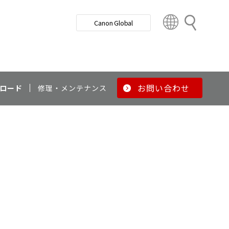
検
Canon Global
索
C
o
u
n
t
r
お問い合わせ
ロード
修理・メンテナンス
y
&
R
e
g
i
o
n